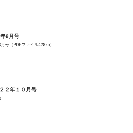
4年8月号
月号（PDFファイル428kb）
２２年１０月号
B）