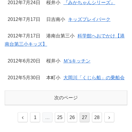
2012年7月24日
桜井小
『みかちゃんシリーズ』
2012年7月17日
日吉南小
キッズプレイパーク
2012年7月17日
港南台第三小
科学館へおでかけ【港
南台第三小キッズ】
2012年6月20日
桜井小
Ｍ’sキッチン
2012年5月30日
本町小
大岡川「くじら船」の乗船会
次のページ
前
次
1
…
25
26
27
28
へ
へ