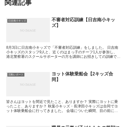
関連記事
不審者対応訓練【日吉南小キッ
日吉南小キッズ
ズ】
8月3日に日吉南小キッズで「不審者対応訓練」をしました。 日吉南
小キッズのスタッフ9人と、近くのはまっ子のチーフ1人が参加し、
港北警察署のスクールサポーターの方を講師にお招きしての訓練で
す。 まず最初にDVDを鑑賞しました。 DVDでは実...
ヨット体験乗船会【2キッズ合
活動レポート
同】
皆さんはヨットを間近で見たこと、ありますか？ 実際にヨットに乗
ったこと、ありますか？ 秋葉小キッズ・長津田小キッズは合同でヨ
ット体験乗船会に行ってきました。 会場についた瞬間、目の前には
何台もの大きな船体が！午後からこの船に乗るんだよ。 乗...