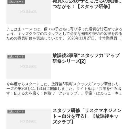
職員の元気が子どもたちの笑顔に
活動レポート
つながる！【スタッフ研修】
よこはまユースでは、個々の子どもに寄り添った適切な対応ができる
よう、キッズクラブのスタッフとして必要な知識や技術の習得を図る
ための職員研修を実施しています。 2023年11月27日、非常勤職員を
対象に『自分の考えをうまく伝える話し方、言葉の...
放課後3事業“スタッフ力”アップ
活動レポート
研修シリーズ[2]
今年度からスタートした、放課後3事業“スタッフ力”アップ研修シリ
ーズの第2弾を11月21日に開催しました。タイトルは「共感を生み出
す！伝える力を磨く！体験ワークショップ」。学童・はまっこ・キッ
ズは、スタッフの力に加え、保護者や地域の力がある...
スタッフ研修「リスクマネジメン
活動レポート
ト～自分を守る!」【放課後キッ
ズクラブ】