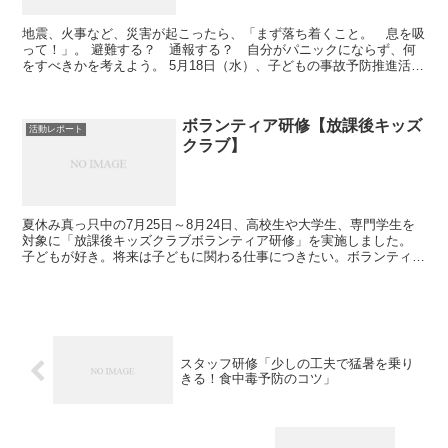
地震、火事など、災害が起こったら、「まず落ち着くこと。 息を吸
って！」。 避難する？ 通報する？ 自分がパニックにならず、何
をすべきかを考えよう。 5月18日（水）、子どもの事故予防推進活動
をしている「Ｓａｆｅｔｙ Kids いずみ」との共...
ボランティア研修【放課後キッズ
活動レポート
クラブ】
夏休み真っ只中の7月25日～8月24日、高校生や大学生、専門学生を
対象に「放課後キッズクラブボランティア研修」を実施しました。
子どもが好き。将来は子どもに関わる仕事につきたい。ボランティア
を始めてみようかな。 それぞれの心に湧いた「興味」...
スタッフ研修「少しの工夫で猛暑を乗り
きる！食中毒予防のコツ」