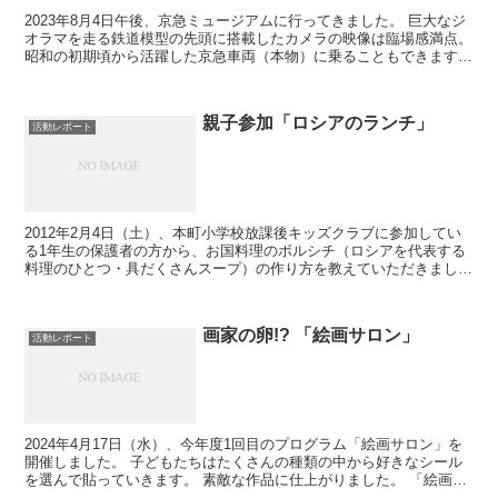
2023年8月4日午後、京急ミュージアムに行ってきました。 巨大なジ
オラマを走る鉄道模型の先頭に搭載したカメラの映像は臨場感満点。
昭和の初期頃から活躍した京急車両（本物）に乗ることもできます。
本物の新1000形電車運転台による実写映像の...
親子参加「ロシアのランチ」
活動レポート
2012年2月4日（土）、本町小学校放課後キッズクラブに参加してい
る1年生の保護者の方から、お国料理のボルシチ（ロシアを代表する
料理のひとつ・具だくさんスープ）の作り方を教えていただきまし
た。 写真左から2人目の方がこの日の先生です。 子ど...
画家の卵!? 「絵画サロン」
活動レポート
2024年4月17日（水）、今年度1回目のプログラム「絵画サロン」を
開催しました。 子どもたちはたくさんの種類の中から好きなシール
を選んで貼っていきます。 素敵な作品に仕上がりました。 「絵画サ
ロン（前期）」は、9月まで毎月1回、開催します...