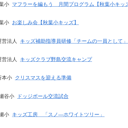
葉小
マフラーを編もう 月間プログラム【秋葉小キッ
葉小
お楽しみ会【秋葉小キッズ】
運営法人
キッズ補助指導員研修「チームの一員として」
運営法人
キッズクラブ野島交流キャンプ
折本小
クリスマスを迎える準備
瀬谷小
ドッジボール交流試合
瀬小
キッズ工房 「スノ―ホワイトツリー」