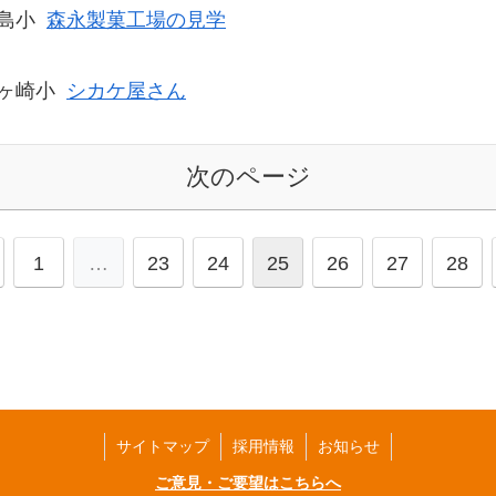
島小
森永製菓工場の見学
ヶ崎小
シカケ屋さん
次のページ
1
…
23
24
25
26
27
28
サイトマップ
採用情報
お知らせ
ご意見・ご要望はこちらへ