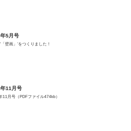
9年5月号
なで‛「壁画」’をつくりました！
年11月号
11月号（PDFファイル474kb）