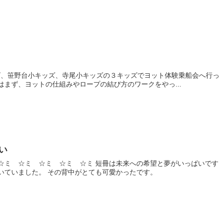
ズ、笹野台小キッズ、寺尾小キッズの３キッズでヨット体験乗船会へ行
はまず、ヨットの仕組みやロープの結び方のワークをやっ...
い
☆ミ ☆ミ ☆ミ ☆ミ ☆ミ 短冊は未来への希望と夢がいっぱいです
いていました。 その背中がとても可愛かったです。