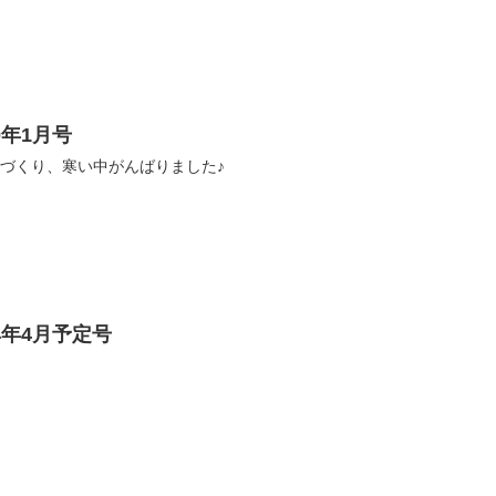
0年1月号
 門松づくり、寒い中がんばりました♪
4年4月予定号