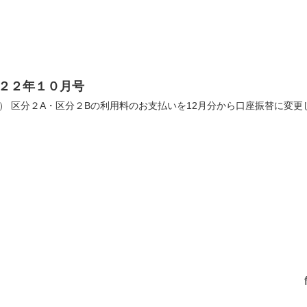
２２年１０月号
MB） 区分２A・区分２Bの利用料のお支払いを12月分から口座振替に変更