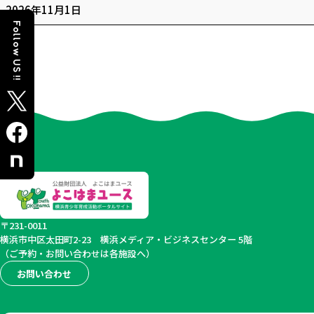
【抽
2026年11月1日
選】
Follow US !!
空
室
あ
り
残
２
０
０
人
〒231-0011
横浜市中区太田町2-23
横浜メディア・ビジネスセンター 5階
（ご予約・お問い合わせは各施設へ）
お問い合わせ