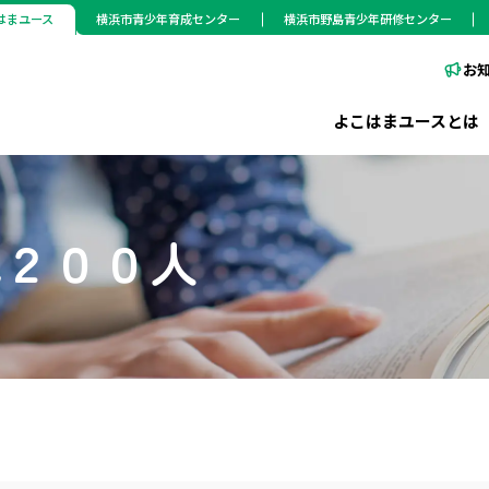
はまユース
横浜市青少年育成センター
横浜市野島青少年研修センター
お
よこはまユースとは
残２００人