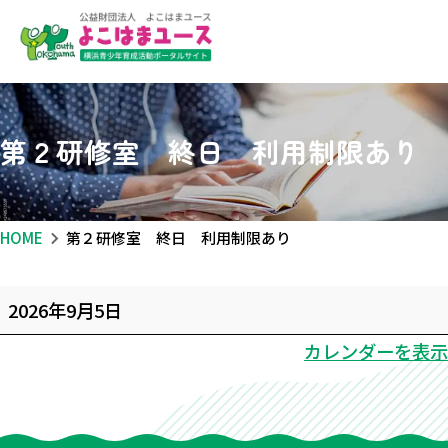
第２研修室 終日 利用制限あり
HOME
第２研修室 終日 利用制限あり
第
2026年9月5日
２
カレンダーを表示
研
修
室