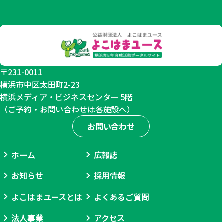
終
日
利
用
制
〒231-0011
横浜市中区太田町2-23
限
横浜メディア・ビジネスセンター 5階
あ
（ご予約・お問い合わせは各施設へ）
り
お問い合わせ
ホーム
広報誌
お知らせ
採用情報
よこはまユースとは
よくあるご質問
法人事業
アクセス