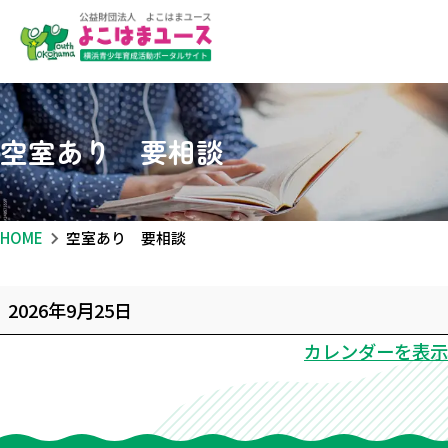
空室あり 要相談
HOME
空室あり 要相談
空
2026年9月25日
室
カレンダーを表示
あ
り
要