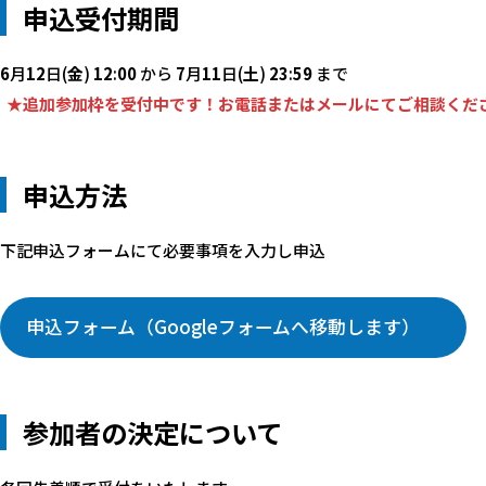
申込受付期間
6
月
12
日(
金
)
12
:
00
から
7
月
11
日(
土
)
23
:
59
まで
★追加参加枠を受付中です！お電話またはメールにてご相談くだ
申込方法
下記申込フォームにて必要事項を入力し申込
申込フォーム（Googleフォームへ移動します）
参加者の決定について