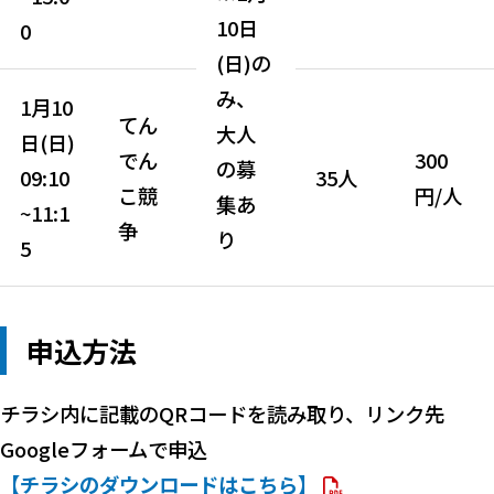
10日
0
(日)の
み、
1月10
てん
大人
日(日)
でん
300
の募
09:10
35人
こ競
円/人
集あ
~11:1
争
り
5
申込方法
チラシ内に記載のQRコードを読み取り、リンク先
Googleフォームで申込
【チラシのダウンロードはこちら】