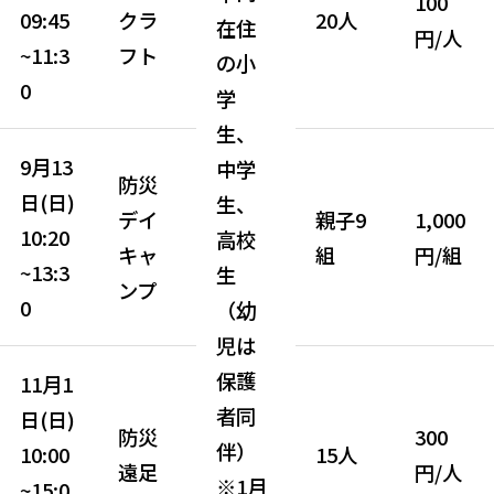
100
09:45
クラ
20人
在住
円/人
~11:3
フト
の小
0
学
生、
9月13
中学
防災
日(日)
生、
デイ
親子9
1,000
10:20
高校
キャ
組
円/組
~13:3
生
ンプ
0
（幼
児は
保護
11月1
者同
日(日)
防災
300
伴）
10:00
15人
遠足
円/人
※1月
~15:0