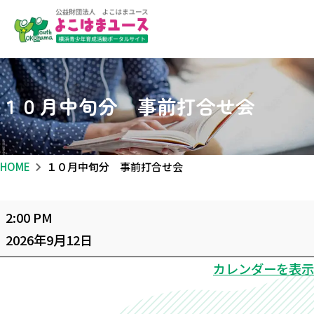
１０月中旬分 事前打合せ会
HOME
１０月中旬分 事前打合せ会
１
2:00 PM
０
2026年9月12日
月
カレンダーを表示
中
旬