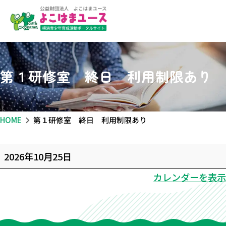
第１研修室 終日 利用制限あり
HOME
第１研修室 終日 利用制限あり
第
2026年10月25日
１
カレンダーを表示
研
修
室