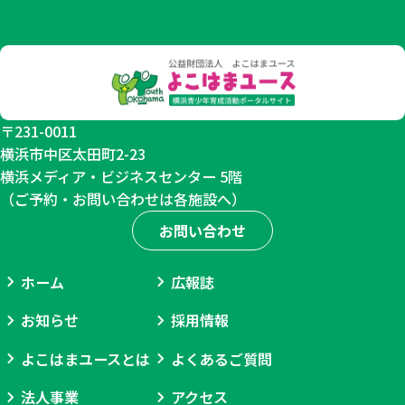
終
日
利
用
制
〒231-0011
横浜市中区太田町2-23
限
横浜メディア・ビジネスセンター 5階
あ
（ご予約・お問い合わせは各施設へ）
り
お問い合わせ
ホーム
広報誌
お知らせ
採用情報
よこはまユースとは
よくあるご質問
法人事業
アクセス