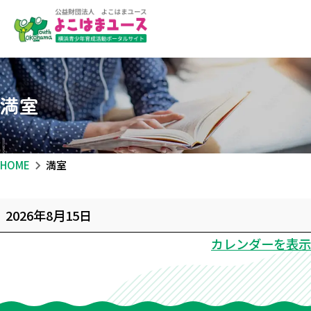
満室
HOME
満室
満
2026年8月15日
室
カレンダーを表示