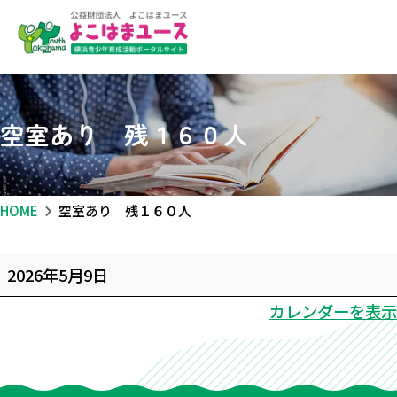
空室あり 残１６０人
HOME
空室あり 残１６０人
空
2026年5月9日
室
カレンダーを表示
あ
り
残