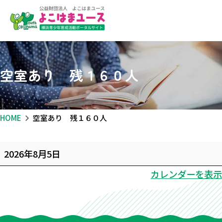
空室あり 残１６０人
HOME
空室あり 残１６０人
空
2026年8月5日
室
カレンダーを表示
あ
り
残