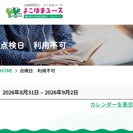
点検日 利用不可
HOME
点検日 利用不可
点
2026年8月31日
–
2026年9月2日
検
カレンダーを表示
日
利
用