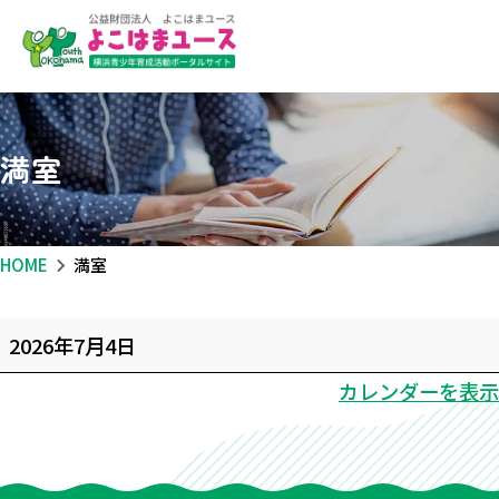
満室
HOME
満室
満
2026年7月4日
室
カレンダーを表示