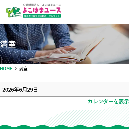
満室
HOME
満室
満
2026年6月29日
室
カレンダーを表示