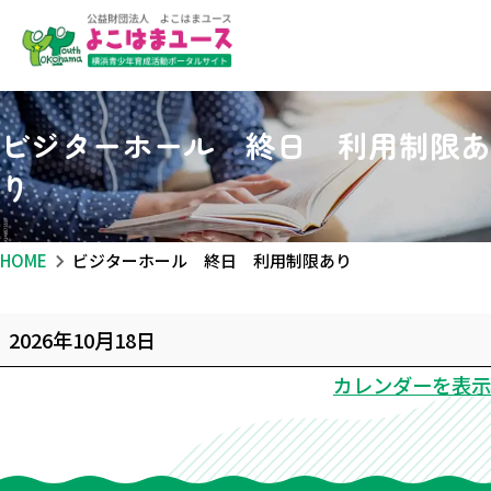
ビジターホール 終日 利用制限あ
り
HOME
ビジターホール 終日 利用制限あり
ビ
2026年10月18日
ジ
カレンダーを表示
ター
ホー
ル