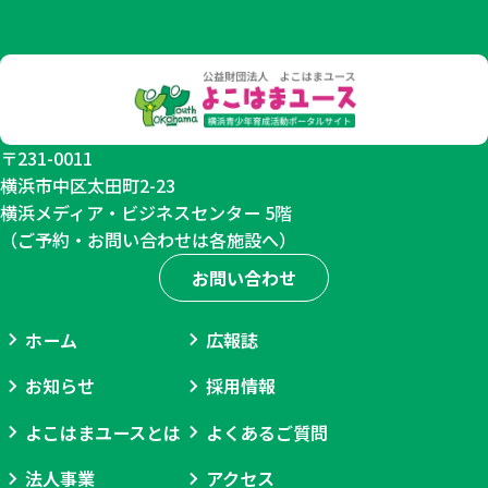
終
日
利
用
制
〒231-0011
横浜市中区太田町2-23
限
横浜メディア・ビジネスセンター 5階
あ
（ご予約・お問い合わせは各施設へ）
り
お問い合わせ
ホーム
広報誌
お知らせ
採用情報
よこはまユースとは
よくあるご質問
法人事業
アクセス