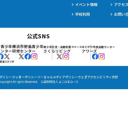
イベント情報
アクセ
学校利用
お問い
公式SNS
市青少年
横浜市野島青少年
青少年交流・活動支援スペース
ほどがや市民活動センター
センター
研修センター
さくらリビング
アワーズ
音楽スタジオ
ポリシー
クッキーポリシー
ソーシャルメディアポリシー
ウェブアクセシビリティ方針
Copyright All rights Reserved. 公益財団法人 よこはまユース