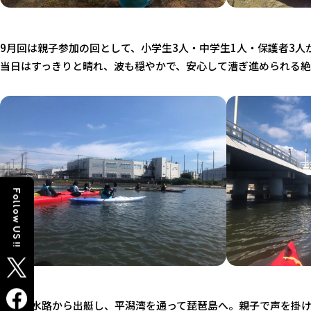
9月回は親子参加の回として、小学生3人・中学生1人・保護者3
当日はすっきりと晴れ、波も穏やかで、安心して漕ぎ進められる絶
Follow US !!
野島の水路から出艇し、平潟湾を通って琵琶島へ。親子で声を掛