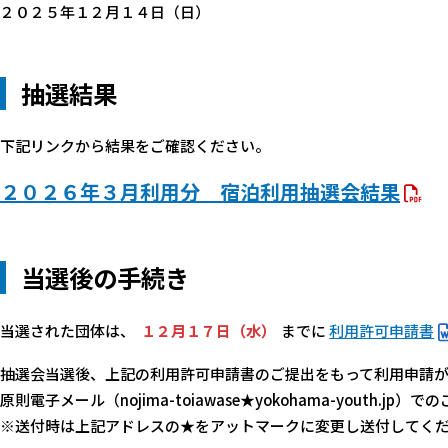
２０２５年１２月１４日（日）
抽選結果
下記リンクから結果をご確認ください。
２０２６年３月利用分 宿泊利用抽選会結果
当選後の手続き
当選された団体は、
１２月１７日（水）
までに
利用許可申請書
抽選会当選後、上記の利用許可申請書のご提出をもって利用申請
原則電子メール（nojima-toiawase★yokohama-youth.j
※送付時は上記アドレスの★をアットマークに変更し送付してく