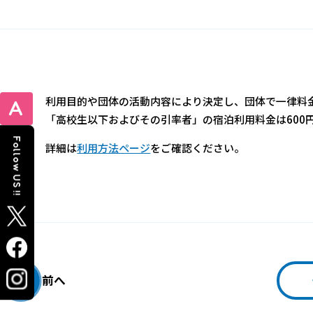
利用目的や団体の活動内容により決定し、団体で一律料
「高校生以下およびその引率者」の宿泊利用料金は600
Follow US !!
詳細は
利用方法ページ
をご確認ください。
前へ
‹