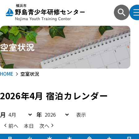
空室状況
HOME
空室状況
2026年4月
宿泊カレンダー
月
年
前へ
本日
次へ
月
月
火
火
水
水
木
木
金
金
土
土
日
日