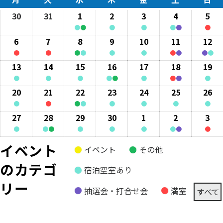
曜
曜
曜
曜
曜
曜
曜
30
2026
31
2026
1
2026
2
2026
3
2026
4
2026
5
202
日
日
日
日
日
日
日
年
年
年
年
年
年
年
●
●
●
●
●
●
●
3
3
(2
4
(1
4
(1
4
(2
4
(1
4
6
2026
7
2026
8
2026
9
2026
10
2026
11
2026
12
20
月
月
event
月
event
月
event
月
event
月
eve
月
年
年
年
年
年
年
年
●
●
●
●
●
●
●
●
●
●
30
31
categories)
1
category)
2
category)
3
categories)
4
cat
5
(1
4
(1
4
(2
4
(1
4
(1
4
(2
4
(2
4
13
2026
14
2026
15
2026
16
2026
17
2026
18
2026
19
20
日
日
日
日
日
日
日
event
月
event
月
event
月
event
月
event
月
event
月
eve
月
年
年
年
年
年
年
年
●
●
●
●
●
●
●
●
●
category)
6
category)
7
categories)
8
category)
9
category)
10
categories)
11
cat
12
(1
4
(1
4
(1
4
(2
4
(1
4
(2
4
(1
4
20
2026
21
2026
22
2026
23
2026
24
2026
25
2026
26
20
日
日
日
日
日
日
日
event
月
event
月
event
月
event
月
event
月
event
月
eve
月
年
年
年
年
年
年
年
●
●
●
●
●
●
●
●
category)
13
category)
14
category)
15
categories)
16
category)
17
categories)
18
cat
19
(1
4
(1
4
(2
4
(1
4
(1
4
(1
4
(1
4
27
2026
28
2026
29
2026
30
2026
1
2026
2
2026
3
202
日
日
日
日
日
日
日
event
月
event
月
event
月
event
月
event
月
event
月
eve
月
年
年
年
年
年
年
年
●
●
●
●
●
●
●
●
●
category)
20
category)
21
categories)
22
category)
23
category)
24
category)
25
cat
26
(1
4
(2
4
(1
4
(1
4
(1
5
(2
5
(1
5
イベント
イベント
その他
日
日
日
日
日
日
日
event
月
event
月
event
月
event
月
event
月
event
月
eve
月
のカテゴ
category)
27
categories)
28
category)
29
category)
30
category)
1
categories)
2
cat
3
宿泊空室あり
日
日
日
日
日
日
日
リー
抽選会・打合せ会
満室
すべて