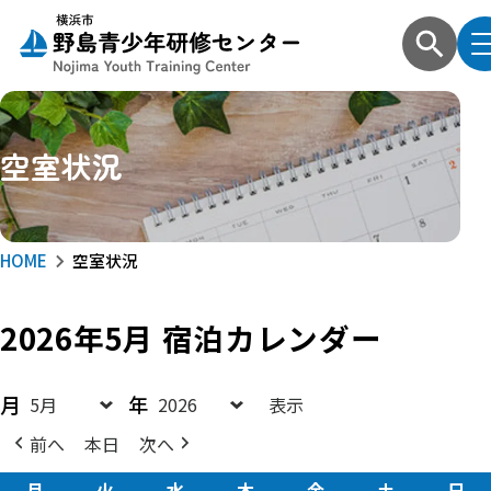
空室状況
HOME
空室状況
2026年5月
宿泊カレンダー
月
年
前へ
本日
次へ
月
月
火
火
水
水
木
木
金
金
土
土
日
日