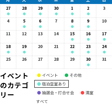
曜
曜
曜
曜
曜
曜
曜
27
2026
28
2026
29
2026
30
2026
1
2026
2
2026
3
202
日
日
日
日
日
日
日
年
年
年
年
年
年
年
●
●
●
●
●
●
(1
4
(1
4
(1
4
(1
4
(1
5
(1
5
5
4
2026
5
2026
6
2026
7
2026
8
2026
9
2026
10
20
event
月
event
月
event
月
event
月
event
月
event
月
月
年
年
年
年
年
年
年
●
●
●
●
category)
27
category)
28
category)
29
category)
30
category)
1
category)
2
3
5
(1
5
(1
5
5
(1
5
(1
5
5
11
2026
12
2026
13
2026
14
2026
15
2026
16
2026
17
20
日
日
日
日
日
日
日
月
event
月
event
月
月
event
月
event
月
月
年
年
年
年
年
年
年
●
●
●
4
category)
5
category)
6
7
category)
8
category)
9
10
5
5
5
5
(1
5
(1
5
(1
5
18
2026
19
2026
20
2026
21
2026
22
2026
23
2026
24
20
日
日
日
日
日
日
日
月
月
月
月
event
月
event
月
eve
月
年
年
年
年
年
年
年
●
●
●
●
●
11
12
13
14
category)
15
category)
16
cat
17
(1
5
(1
5
5
5
(1
5
(1
5
(1
5
25
2026
26
2026
27
2026
28
2026
29
2026
30
2026
31
20
日
日
日
日
日
日
日
event
月
event
月
月
月
event
月
event
月
eve
月
年
年
年
年
年
年
年
●
category)
18
category)
19
20
21
category)
22
category)
23
cat
24
5
5
5
5
5
(1
5
5
イベント
イベント
その他
日
日
日
日
日
日
日
月
月
月
月
月
event
月
月
のカテゴ
宿泊空室あり
25
26
27
28
29
category)
30
31
日
日
日
日
日
日
日
リー
抽選会・打合せ会
満室
すべて