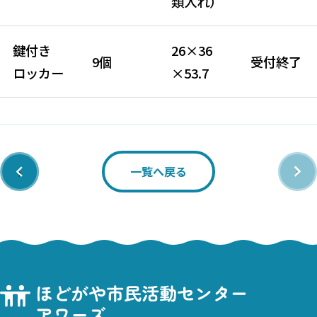
類入れ）
鍵付き
26×36
9個
受付終了
ロッカー
×53.7
‹
›
一覧へ戻る