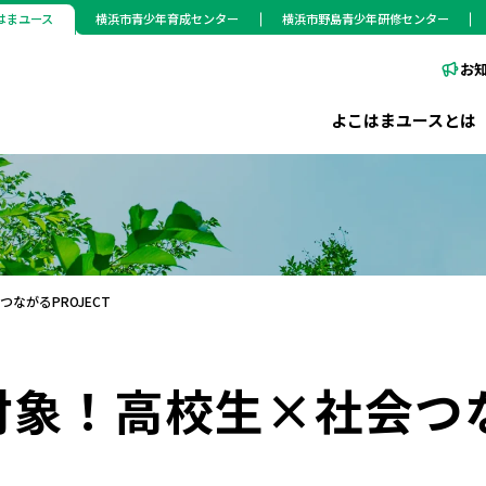
はまユース
横浜市青少年育成センター
横浜市野島青少年研修センター
お
よこはまユースとは
ながるPROJECT
対象！高校生×社会つ